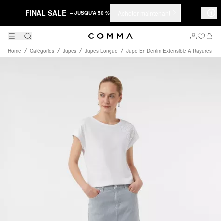
FINAL SALE
Acheter maintenant
– JUSQU'À 50 %
Home
Catégories
Jupes
Jupes Longue
Jupe En Denim Extensible À Rayures