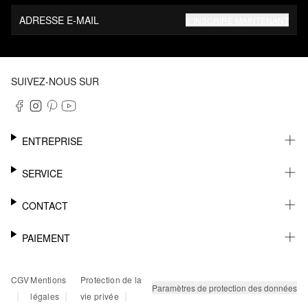
ADRESSE E-MAIL
S’INSCRIRE MAINTENANT
SUIVEZ-NOUS SUR
ENTREPRISE
CARRIÈRE
SERVICE
DURABILITÉ
NEWSLETTER
CONTACT
FASHION CARD
MÉMO
AIDE
PAIEMENT
MARGUE-PAGE
SHOWROOM & CONTACT DISTRIBUTEUR
SUIVI DU COLIS
CONTACT PRESSE
SUR FACTURE
CGV
Mentions
Protection de la
RETOURS
PAYPAL
Paramètres de protection des données
|
|
|
légales
vie privée
FAQ
CARTE BANCAIRE