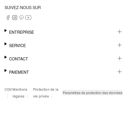
SUIVEZ-NOUS SUR
ENTREPRISE
CARRIÈRE
SERVICE
DURABILITÉ
NEWSLETTER
CONTACT
FASHION CARD
MÉMO
AIDE
PAIEMENT
MARGUE-PAGE
SHOWROOM & CONTACT DISTRIBUTEUR
SUIVI DU COLIS
CONTACT PRESSE
SUR FACTURE
CGV
Mentions
Protection de la
RETOURS
PAYPAL
Paramètres de protection des données
|
|
|
légales
vie privée
FAQ
CARTE BANCAIRE
TWINT
KLARNA
RAPID SSL