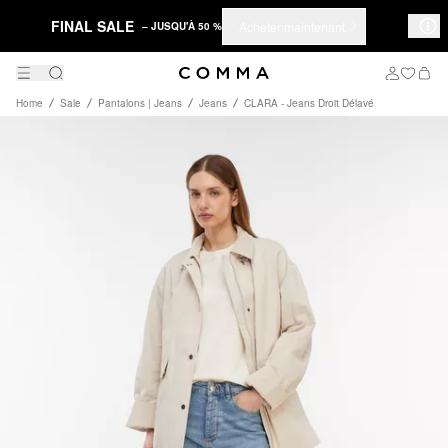
FINAL SALE
Acheter maintenant
– JUSQU'À 50 %
Home
Sale
Pantalons | Jeans
Jeans
CLARA - Jeans Droit Délavé