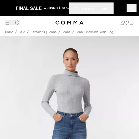
FINAL SALE
Acheter maintenant
– JUSQU'À 50 %
Home
Sale
Pantalons | Jeans
Jeans
Jean Extensible Wide Leg