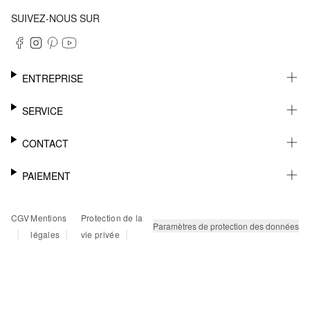
SUIVEZ-NOUS SUR
ENTREPRISE
CARRIÈRE
SERVICE
DURABILITÉ
NEWSLETTER
CONTACT
FASHION CARD
MÉMO
AIDE
PAIEMENT
MARGUE-PAGE
SHOWROOM & CONTACT DISTRIBUTEUR
SUIVI DU COLIS
CONTACT PRESSE
SUR FACTURE
CGV
Mentions
Protection de la
RETOURS
PAYPAL
Paramètres de protection des données
|
|
|
légales
vie privée
FAQ
CARTE BANCAIRE
TWINT
KLARNA
RAPID SSL