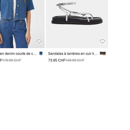
Chemise en denim courte de coupe carrée
Sandales à lanières en cuir lisse
HF
119.90 CHF
73.95 CHF
149.90 CHF