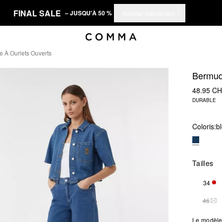
FINAL SALE
– JUSQU'À 50 %
Acheter maintenant
e À Ourlets Ouverts
Bermuda
48.95 C
DURABLE
Coloris:
b
Tailles
34
SEU
46
THI
Le modèle 