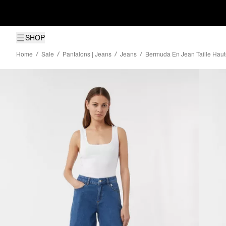
SHOP
Home
Sale
Pantalons | Jeans
Jeans
Bermuda En Jean Taille Haut