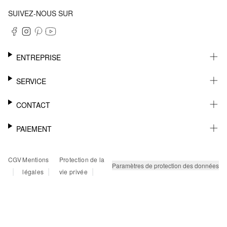
SUIVEZ-NOUS SUR
ENTREPRISE
CARRIÈRE
SERVICE
DURABILITÉ
NEWSLETTER
CONTACT
FASHION CARD
MÉMO
AIDE
PAIEMENT
MARGUE-PAGE
SHOWROOM & CONTACT DISTRIBUTEUR
SUIVI DU COLIS
CONTACT PRESSE
SUR FACTURE
CGV
Mentions
Protection de la
RETOURS
PAYPAL
Paramètres de protection des données
|
|
|
légales
vie privée
FAQ
CARTE BANCAIRE
TWINT
KLARNA
RAPID SSL