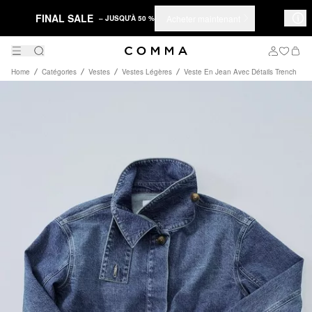
FINAL SALE
Acheter maintenant
– JUSQU'À 50 %
Home
Catégories
Vestes
Vestes Légères
Veste En Jean Avec Détails Trench