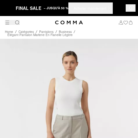
FINAL SALE
Acheter maintenant
– JUSQU'À 50 %
Home
Catégories
Pantalons
Business
Élégant Pantalon Marlene En Flanelle Légère