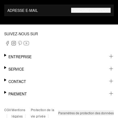
ADRESSE E-MAIL
S’INSCRIRE MAINTENANT
SUIVEZ-NOUS SUR
ENTREPRISE
CARRIÈRE
SERVICE
DURABILITÉ
NEWSLETTER
CONTACT
FASHION CARD
MÉMO
AIDE
PAIEMENT
MARGUE-PAGE
SHOWROOM & CONTACT DISTRIBUTEUR
SUIVI DU COLIS
CONTACT PRESSE
SUR FACTURE
CGV
Mentions
Protection de la
RETOURS
PAYPAL
Paramètres de protection des données
|
|
|
légales
vie privée
FAQ
CARTE BANCAIRE