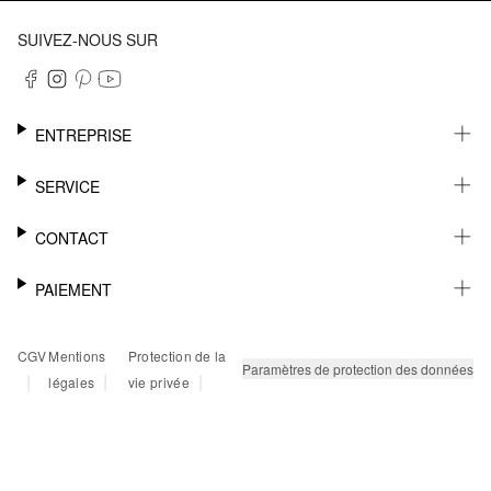
SUIVEZ-NOUS SUR
ENTREPRISE
CARRIÈRE
SERVICE
DURABILITÉ
NEWSLETTER
CONTACT
FASHION CARD
MÉMO
AIDE
PAIEMENT
MARGUE-PAGE
SHOWROOM & CONTACT DISTRIBUTEUR
SUIVI DU COLIS
CONTACT PRESSE
SUR FACTURE
CGV
Mentions
Protection de la
RETOURS
PAYPAL
Paramètres de protection des données
|
|
|
légales
vie privée
FAQ
CARTE BANCAIRE
TWINT
KLARNA
RAPID SSL