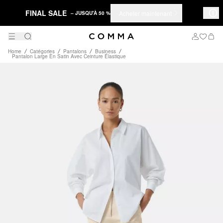
FINAL SALE
Acheter maintenant
– JUSQU'À 50 %
Home
Catégories
Pantalons
Business
Pantalon Large En Satin Avec Ceinture Élastique