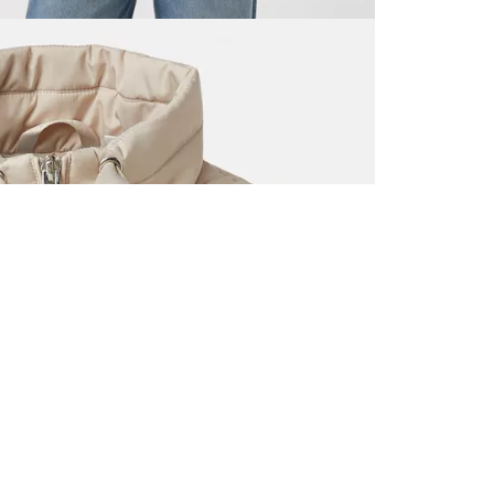
TOUS LES
INSCRIVE
–10 % S