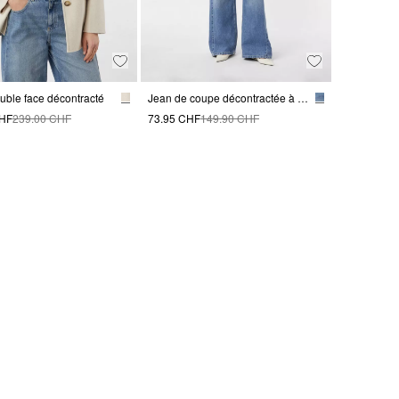
uble face décontracté
Jean de coupe décontractée à jambe large
CHF
239.00 CHF
73.95 CHF
149.90 CHF