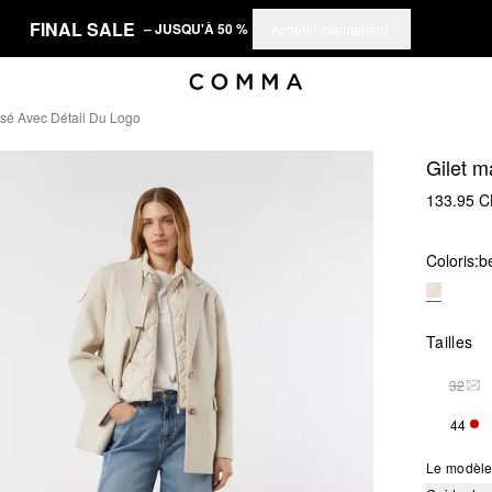
FINAL SALE
– JUSQU'À 50 %
Acheter maintenant
ssé Avec Détail Du Logo
Gilet m
133.95 
Coloris:
be
Tailles
32
THI
44
SEU
Le modèle 