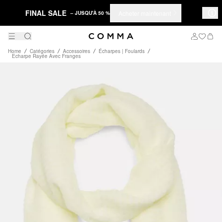
FINAL SALE
Acheter maintenant
– JUSQU'À 50 %
Home
Catégories
Accessoires
Écharpes | Foulards
Echarpe Rayée Avec Franges