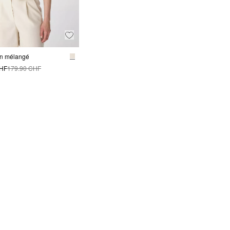
lin mélangé
CHF
179.90 CHF