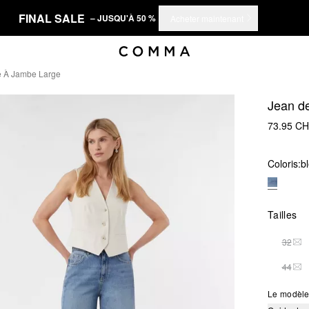
FINAL SALE
– JUSQU'À 50 %
Acheter maintenant
e À Jambe Large
Jean de
73.95 C
Coloris:
b
Tailles
32
THI
44
THI
Le modèle 