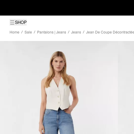
SHOP
Home
Sale
Pantalons | Jeans
Jeans
Jean De Coupe Décontracté