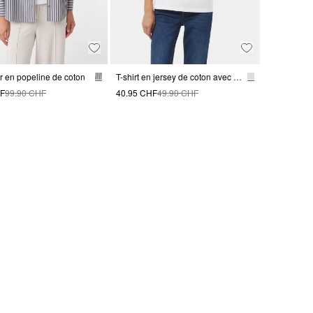
r en popeline de coton
T-shirt en jersey de coton avec impression du logo sur le devant
HF
99.90 CHF
40.95 CHF
49.90 CHF