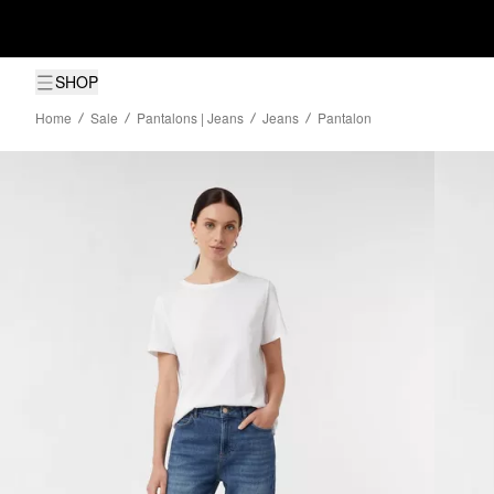
SHOP
Home
Sale
Pantalons | Jeans
Jeans
Pantalon