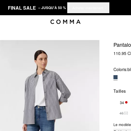
FINAL SALE
– JUSQU'À 50 %
Acheter maintenant
Pantal
110.95 
Coloris:
b
Tailles
34
SEU
46
THI
Le modèle 