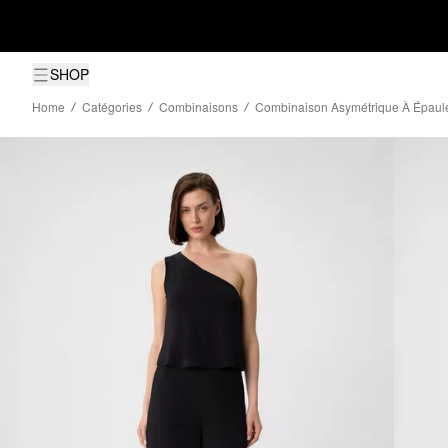
SHOP
Home
Catégories
Combinaisons
Combinaison Asymétrique À Épaul