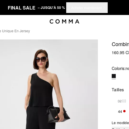
FINAL SALE
– JUSQU'À 50 %
Acheter maintenant
e Unique En Jersey
Combina
160.95 
Coloris:
no
Tailles
32
THI
44
SEU
Le modèle 