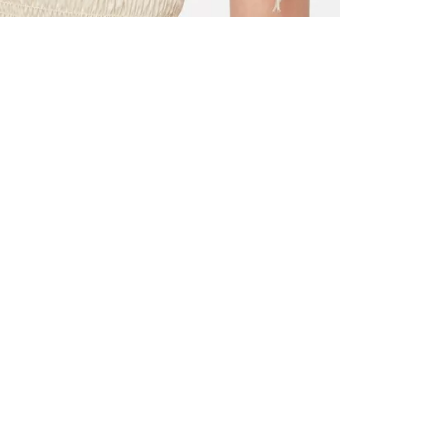
TOUS LES
INSCRIVE
–10 % S