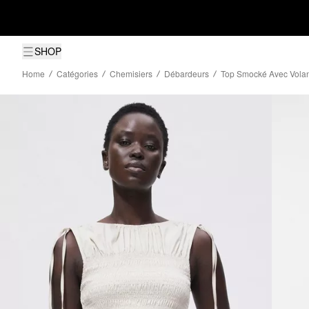
SHOP
Home
Catégories
Chemisiers
Débardeurs
Top Smocké Avec Volan