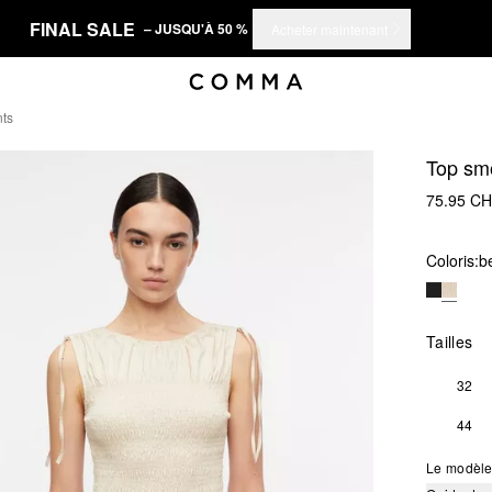
FINAL SALE
– JUSQU'À 50 %
Acheter maintenant
ts
Top sm
75.95 C
Coloris:
be
Tailles
32
44
Le modèle 