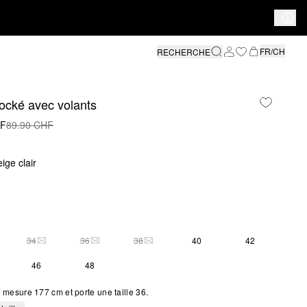
FR/CH
RECHERCHE
ocké avec volants
HF
89.90 CHF
ige clair
34
36
38
40
42
THIS SIZE IS CURRENTLY OUT OF STOCK
THIS SIZE IS CURRENTLY OUT OF STOCK
THIS SIZE IS CURRENTLY OUT OF STOCK
46
48
mesure 177 cm et porte une taille 36.