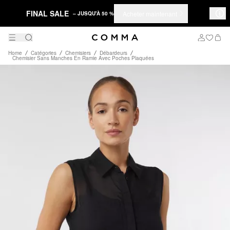
FINAL SALE
Acheter maintenant
– JUSQU'À 50 %
Home
Catégories
Chemisiers
Débardeurs
Chemisier Sans Manches En Ramie Avec Poches Plaquées