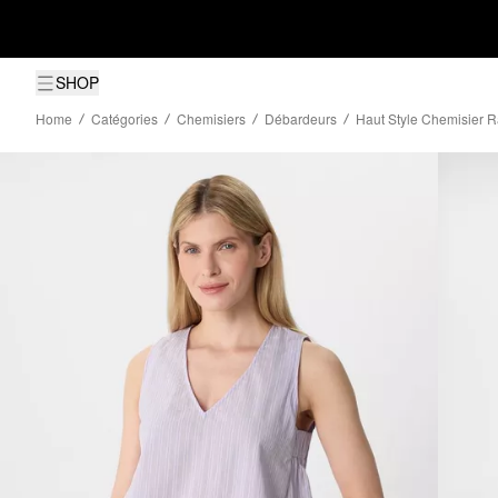
SHOP
Home
Catégories
Chemisiers
Débardeurs
Haut Style Chemisier R