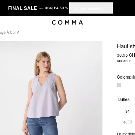
FINAL SALE
– JUSQU'À 50 %
Acheter maintenant
ayé À Col V
Haut st
38.95 C
DURABLE
Coloris:
li
Tailles
34
46
THI
Le modèle 