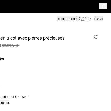
FR/CH
RECHERCHE
en tricot avec pierres précieuses
HF
69.90 CHF
rès
E
quin porte ONESIZE
tailles