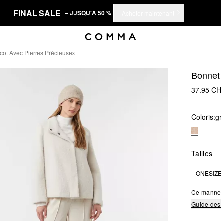
FINAL SALE
– JUSQU'À 50 %
Acheter maintenant
icot Avec Pierres Précieuses
Bonnet 
37.95 C
Coloris:
g
Tailles
ONESIZ
Ce manne
Guide des 