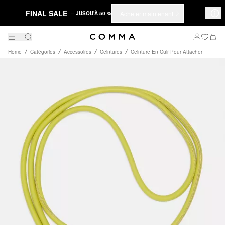
FINAL SALE
Acheter maintenant
– JUSQU'À 50 %
Home
Catégories
Accessoires
Ceintures
Ceinture En Cuir Pour Attacher