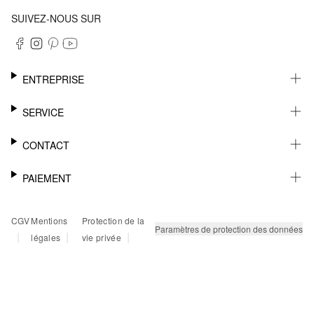
SUIVEZ-NOUS SUR
ENTREPRISE
CARRIÈRE
SERVICE
DURABILITÉ
NEWSLETTER
CONTACT
FASHION CARD
MÉMO
AIDE
PAIEMENT
MARGUE-PAGE
SHOWROOM & CONTACT DISTRIBUTEUR
SUIVI DU COLIS
CONTACT PRESSE
SUR FACTURE
CGV
Mentions
Protection de la
RETOURS
PAYPAL
Paramètres de protection des données
|
|
|
légales
vie privée
FAQ
CARTE BANCAIRE
TWINT
KLARNA
RAPID SSL