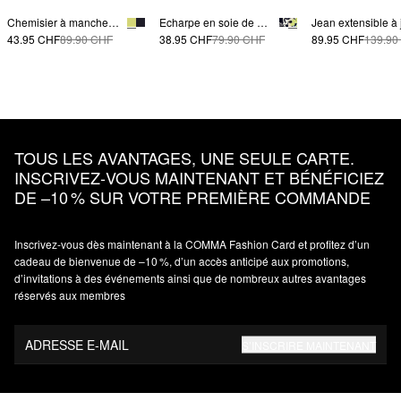
Chemisier à manches volantées en tissu mélangé
Echarpe en soie de haute qualité avec un imprimé ornemental
43.95 CHF
89.90 CHF
38.95 CHF
79.90 CHF
89.95 CHF
139.90
TOUS LES AVANTAGES, UNE SEULE CARTE.
INSCRIVEZ‑VOUS MAINTENANT ET BÉNÉFICIEZ
DE –10 % SUR VOTRE PREMIÈRE COMMANDE
Inscrivez‑vous dès maintenant à la COMMA Fashion Card et profitez d’un
cadeau de bienvenue de –10 %, d’un accès anticipé aux promotions,
d’invitations à des événements ainsi que de nombreux autres avantages
réservés aux membres
ADRESSE E-MAIL
S’INSCRIRE MAINTENANT