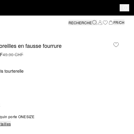
FR/CH
RECHERCHE
reilles en fausse fourrure
HF
49.90 CHF
is tourterelle
E
quin porte ONESIZE
tailles