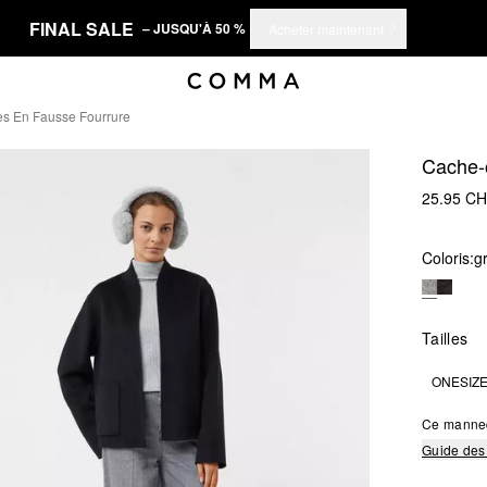
FINAL SALE
– JUSQU'À 50 %
Acheter maintenant
es En Fausse Fourrure
Cache-o
25.95 C
Coloris:
gr
Tailles
ONESIZ
Ce manne
Guide des 