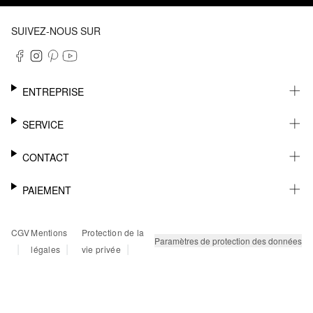
SUIVEZ-NOUS SUR
ENTREPRISE
CARRIÈRE
SERVICE
DURABILITÉ
NEWSLETTER
CONTACT
FASHION CARD
MÉMO
AIDE
PAIEMENT
MARGUE-PAGE
SHOWROOM & CONTACT DISTRIBUTEUR
SUIVI DU COLIS
CONTACT PRESSE
SUR FACTURE
CGV
Mentions
Protection de la
RETOURS
PAYPAL
Paramètres de protection des données
|
|
|
légales
vie privée
FAQ
CARTE BANCAIRE
TWINT
KLARNA
RAPID SSL