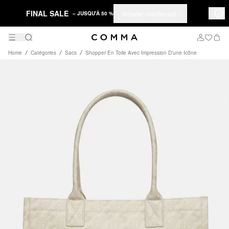
FINAL SALE
Acheter maintenant
– JUSQU'À 50 %
Home
Catégories
Sacs
Shopper En Toile Avec Impression D'une Icône