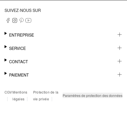
SUIVEZ-NOUS SUR
ENTREPRISE
CARRIÈRE
SERVICE
DURABILITÉ
NEWSLETTER
CONTACT
FASHION CARD
MÉMO
AIDE
PAIEMENT
MARGUE-PAGE
SHOWROOM & CONTACT DISTRIBUTEUR
SUIVI DU COLIS
CONTACT PRESSE
SUR FACTURE
CGV
Mentions
Protection de la
RETOURS
PAYPAL
Paramètres de protection des données
|
|
|
légales
vie privée
FAQ
CARTE BANCAIRE
TWINT
KLARNA
RAPID SSL