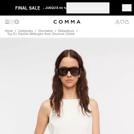
FINAL SALE
Acheter maintenant
– JUSQU'À 50 %
Home
Catégories
Chemisiers
Débardeurs
Top En Viscose Mélangée Avec Structure Crinkle