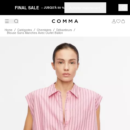
FINAL SALE
Acheter maintenant
– JUSQU'À 50 %
Home
Catégories
Chemisiers
Débardeurs
Blouse Sans Manches Avec Ourlet Ballon