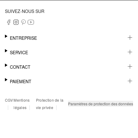
SUIVEZ-NOUS SUR
ENTREPRISE
CARRIÈRE
SERVICE
DURABILITÉ
NEWSLETTER
CONTACT
FASHION CARD
MÉMO
AIDE
PAIEMENT
MARGUE-PAGE
SHOWROOM & CONTACT DISTRIBUTEUR
SUIVI DU COLIS
CONTACT PRESSE
SUR FACTURE
CGV
Mentions
Protection de la
RETOURS
PAYPAL
Paramètres de protection des données
|
|
|
légales
vie privée
FAQ
CARTE BANCAIRE
TWINT
KLARNA
RAPID SSL