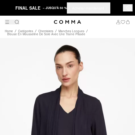
FINAL SALE
Acheter maintenant
– JUSQU'À 50 %
Home
Catégories
Chemisiers
Manches Longues
Blouse En Mousseline De Soie Avec Une Traîne Plissée