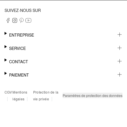
SUIVEZ-NOUS SUR
ENTREPRISE
CARRIÈRE
SERVICE
DURABILITÉ
NEWSLETTER
CONTACT
FASHION CARD
MÉMO
AIDE
PAIEMENT
MARGUE-PAGE
SHOWROOM & CONTACT DISTRIBUTEUR
SUIVI DU COLIS
CONTACT PRESSE
SUR FACTURE
CGV
Mentions
Protection de la
RETOURS
PAYPAL
Paramètres de protection des données
|
|
|
légales
vie privée
FAQ
CARTE BANCAIRE
TWINT
KLARNA
RAPID SSL