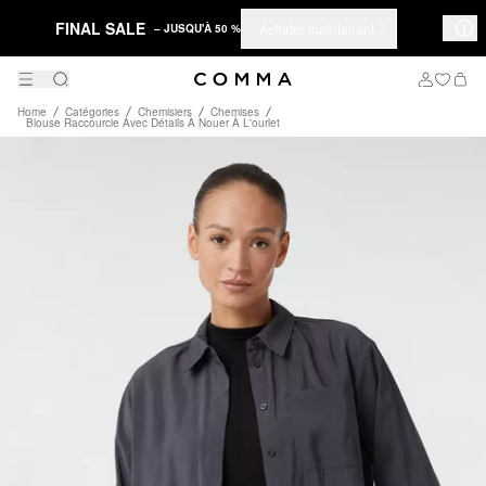
FINAL SALE
Acheter maintenant
– JUSQU'À 50 %
Home
Catégories
Chemisiers
Chemises
Blouse Raccourcie Avec Détails À Nouer À L'ourlet