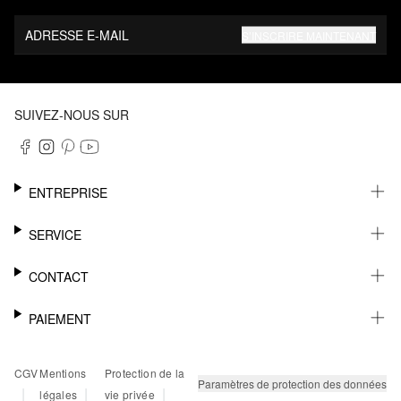
ADRESSE E-MAIL
S’INSCRIRE MAINTENANT
SUIVEZ-NOUS SUR
ENTREPRISE
CARRIÈRE
SERVICE
DURABILITÉ
NEWSLETTER
CONTACT
FASHION CARD
MÉMO
AIDE
PAIEMENT
MARGUE-PAGE
SHOWROOM & CONTACT DISTRIBUTEUR
SUIVI DU COLIS
CONTACT PRESSE
SUR FACTURE
CGV
Mentions
Protection de la
RETOURS
PAYPAL
Paramètres de protection des données
|
|
|
légales
vie privée
FAQ
CARTE BANCAIRE