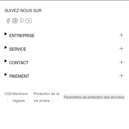
SUIVEZ-NOUS SUR
ENTREPRISE
CARRIÈRE
SERVICE
DURABILITÉ
NEWSLETTER
CONTACT
FASHION CARD
MÉMO
AIDE
PAIEMENT
MARGUE-PAGE
SHOWROOM & CONTACT DISTRIBUTEUR
SUIVI DU COLIS
CONTACT PRESSE
SUR FACTURE
CGV
Mentions
Protection de la
RETOURS
PAYPAL
Paramètres de protection des données
|
|
|
légales
vie privée
FAQ
CARTE BANCAIRE
TWINT
KLARNA
RAPID SSL