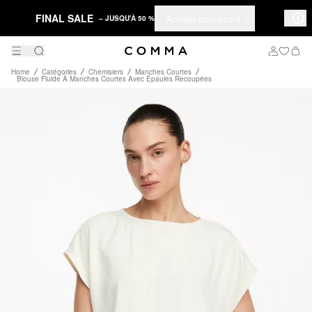
FINAL SALE
Acheter maintenant
– JUSQU'À 50 %
Home
Catégories
Chemisiers
Manches Courtes
Blouse Fluide À Manches Courtes Avec Épaules Recoupées