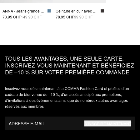
ANNA - Jeans grande largeur en lyocell
Ceinture en cuir avec boucle décorative
73.95 CHF
149.90 CHF
78.95 CHF
99.90 CHF
TOUS LES AVANTAGES, UNE SEULE CARTE.
INSCRIVEZ‑VOUS MAINTENANT ET BÉNÉFICIEZ
DE –10 % SUR VOTRE PREMIÈRE COMMANDE
Inscrivez‑vous dès maintenant à la COMMA Fashion Card et profitez d’un
cadeau de bienvenue de –10 %, d’un accès anticipé aux promotions,
d’invitations à des événements ainsi que de nombreux autres avantages
réservés aux membres
ADRESSE E-MAIL
S’INSCRIRE MAINTENANT