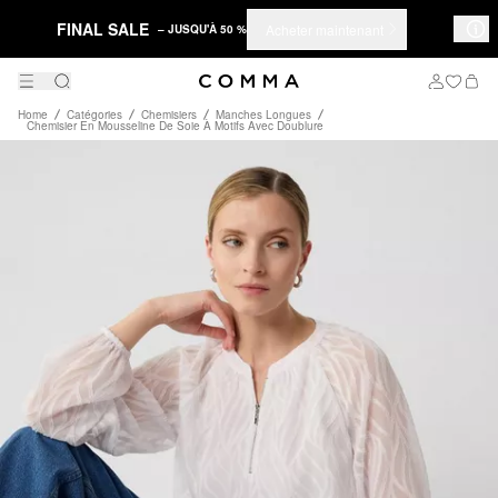
FINAL SALE
Acheter maintenant
– JUSQU'À 50 %
Home
Catégories
Chemisiers
Manches Longues
Chemisier En Mousseline De Soie À Motifs Avec Doublure