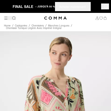
FINAL SALE
Acheter maintenant
– JUSQU'À 50 %
Home
Catégories
Chemisiers
Manches Longues
Chemisier Tunique Légère Avec Imprimé Intégral