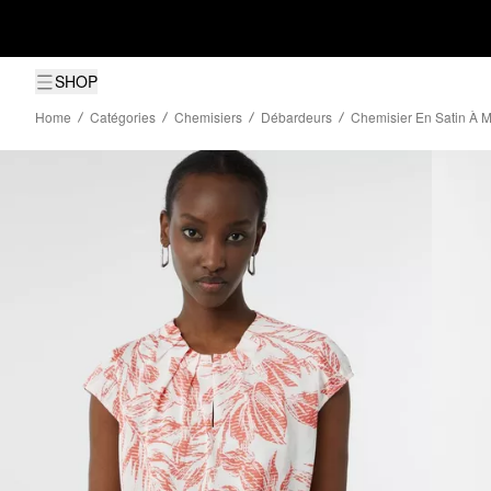
SHOP
Home
Catégories
Chemisiers
Débardeurs
Chemisier En Satin À M