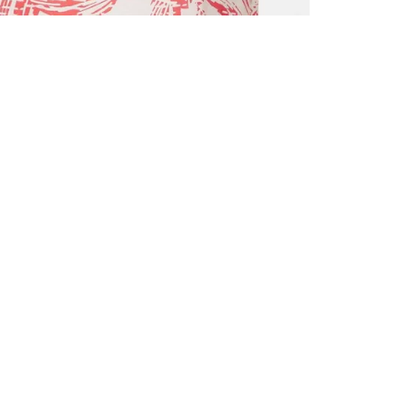
TOUS LES
INSCRIVE
–10 % S
Inscrivez‑vou
cadeau de bie
d’invitations