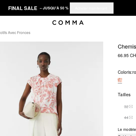
FINAL SALE
– JUSQU'À 50 %
Acheter maintenant
otifs Avec Fronces
Chemisi
66.95 C
Coloris:
r
Tailles
32
THI
44
THI
Le modèle 