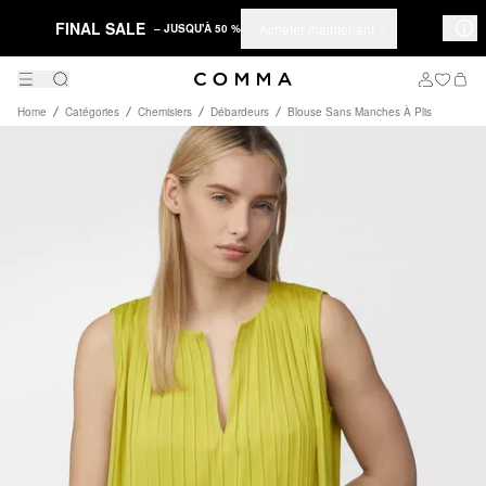
FINAL SALE
Acheter maintenant
– JUSQU'À 50 %
Home
Catégories
Chemisiers
Débardeurs
Blouse Sans Manches À Plis