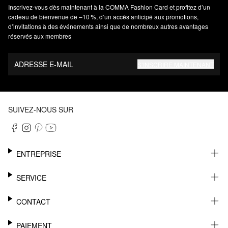
Inscrivez‑vous dès maintenant à la COMMA Fashion Card et profitez d’un
cadeau de bienvenue de –10 %, d’un accès anticipé aux promotions,
d’invitations à des événements ainsi que de nombreux autres avantages
réservés aux membres
ADRESSE E-MAIL
S’INSCRIRE MAINTENANT
SUIVEZ-NOUS SUR
ENTREPRISE
CARRIÈRE
SERVICE
DURABILITÉ
NEWSLETTER
CONTACT
FASHION CARD
MÉMO
AIDE
PAIEMENT