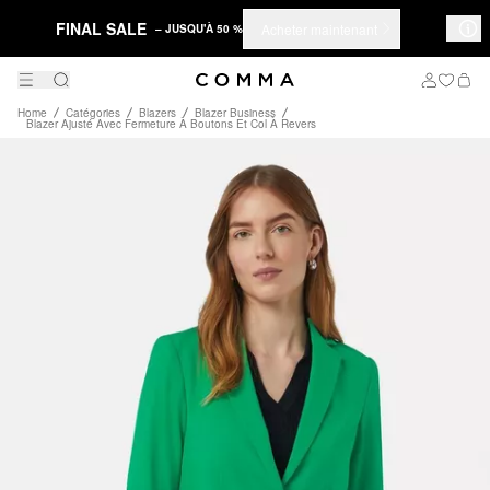
FINAL SALE
Acheter maintenant
– JUSQU'À 50 %
Home
Catégories
Blazers
Blazer Business
Blazer Ajusté Avec Fermeture À Boutons Et Col À Revers