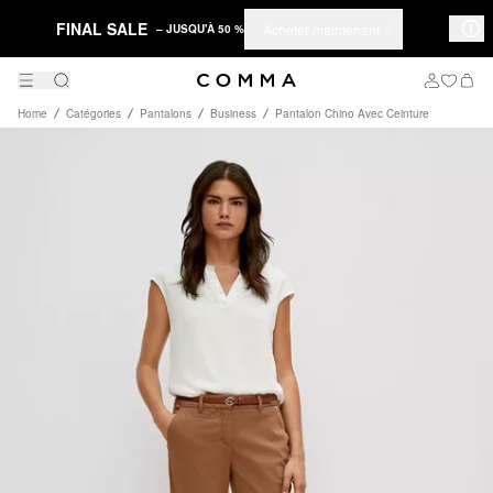
FINAL SALE
Acheter maintenant
– JUSQU'À 50 %
Home
Catégories
Pantalons
Business
Pantalon Chino Avec Ceinture