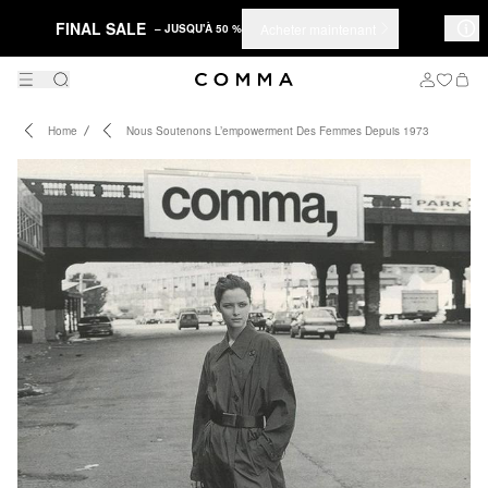
FINAL SALE
Acheter maintenant
– JUSQU'À 50 %
Home
Nous Soutenons L’empowerment Des Femmes Depuis 1973