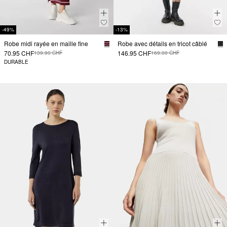
-49%
-13%
Robe midi rayée en maille fine
Robe avec détails en tricot câblé
70.95 CHF
146.95 CHF
139.90 CHF
169.00 CHF
DURABLE