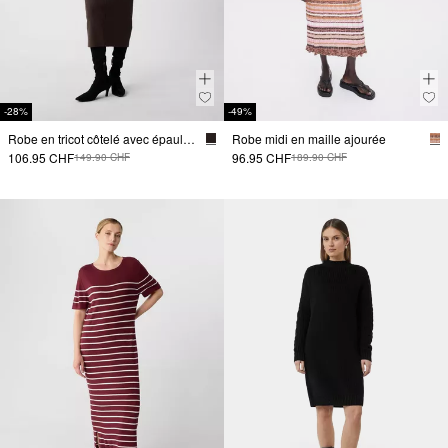
-28%
-49%
Robe en tricot côtelé avec épaules recoupées
Robe midi en maille ajourée
106.95 CHF
96.95 CHF
149.90 CHF
189.90 CHF