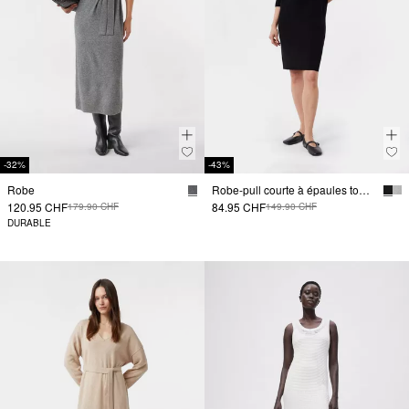
-32%
-43%
Robe
Robe-pull courte à épaules tombantes, en viscose mélangée
120.95 CHF
84.95 CHF
179.90 CHF
149.90 CHF
DURABLE