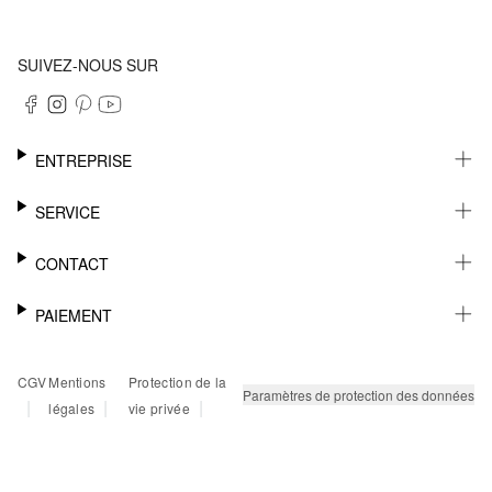
SUIVEZ-NOUS SUR
ENTREPRISE
CARRIÈRE
SERVICE
DURABILITÉ
NEWSLETTER
CONTACT
FASHION CARD
MÉMO
AIDE
PAIEMENT
MARGUE-PAGE
SHOWROOM & CONTACT DISTRIBUTEUR
SUIVI DU COLIS
CONTACT PRESSE
SUR FACTURE
CGV
Mentions
Protection de la
RETOURS
PAYPAL
Paramètres de protection des données
|
|
|
légales
vie privée
FAQ
CARTE BANCAIRE
TWINT
KLARNA
RAPID SSL