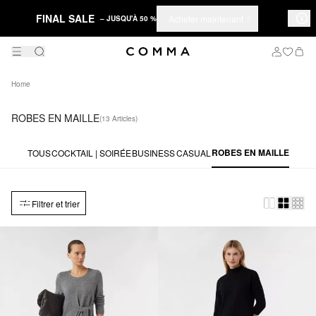
FINAL SALE
Acheter maintenant
– JUSQU'À 50 %
Home
ROBES EN MAILLE
(13 Articles)
ROBES EN MAILLE
TOUS
COCKTAIL | SOIRÉE
BUSINESS
CASUAL
Filtrer et trier