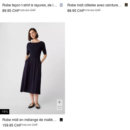
Robe façon t-shirt à rayures, de longueur midi
Robe midi côtelée avec ceinture à nouer
89.95 CHF
88.95 CHF
129.90 CHF
179.90 CHF
-15%
Robe midi en mélange de matières et poches fendues
159.95 CHF
189.90 CHF