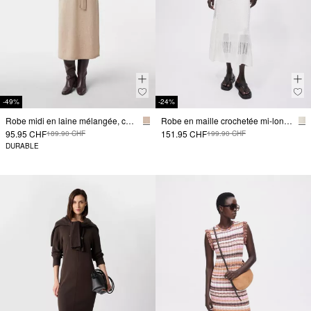
-49%
-24%
Robe midi en laine mélangée, coupe décontractée
Robe en maille crochetée mi-longueur
95.95 CHF
151.95 CHF
189.90 CHF
199.90 CHF
DURABLE