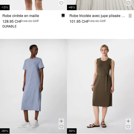
-13%
-46%
Robe cintrée en maille
Robe tricotée avec jupe plissée en fil scintillant
128.95 CHF
101.95 CHF
149.00 CHF
189.90 CHF
DURABLE
-30%
-50%